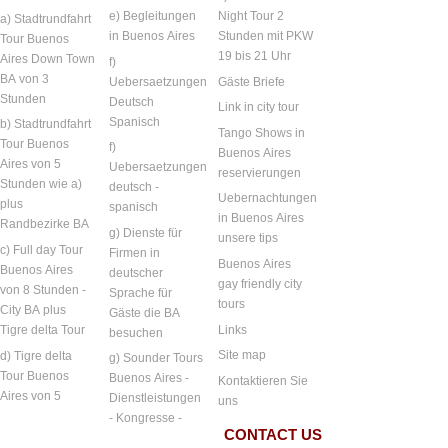
e) Begleitungen
Night Tour 2
a) Stadtrundfahrt
in Buenos Aires
Stunden mit PKW
Tour Buenos
19 bis 21 Uhr
Aires Down Town
f)
BA von 3
Uebersaetzungen
Gäste Briefe
Stunden
Deutsch
Link in city tour
Spanisch
b) Stadtrundfahrt
Tango Shows in
Tour Buenos
f)
Buenos Aires
Aires von 5
Uebersaetzungen
reservierungen
Stunden wie a)
deutsch -
Uebernachtungen
plus
spanisch
in Buenos Aires
Randbezirke BA
g) Dienste für
unsere tips
c) Full day Tour
Firmen in
Buenos Aires
Buenos Aires
deutscher
gay friendly city
von 8 Stunden -
Sprache für
tours
City BA plus
Gäste die BA
Links
Tigre delta Tour
besuchen
Site map
d) Tigre delta
g) Sounder Tours
Tour Buenos
Buenos Aires -
Kontaktieren Sie
Aires von 5
Dienstleistungen
uns
- Kongresse -
CONTACT US