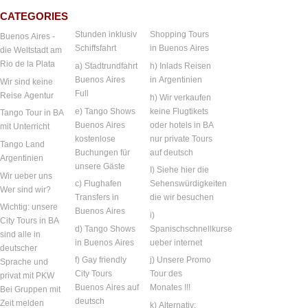
CATEGORIES
Stunden inklusiv
Shopping Tours
Buenos Aires -
Schiffsfahrt
in Buenos Aires
die Weltstadt am
Rio de la Plata
a) Stadtrundfahrt
h) Inlads Reisen
Buenos Aires
in Argentinien
Wir sind keine
Full
Reise Agentur
h) Wir verkaufen
e) Tango Shows
keine Flugtikets
Tango Tour in BA
Buenos Aires
oder hotels in BA
mit Unterricht
kostenlose
nur private Tours
Tango Land
Buchungen für
auf deutsch
Argentinien
unsere Gäste
I) Siehe hier die
Wir ueber uns
c) Flughafen
Sehenswürdigkeiten
Wer sind wir?
Transfers in
die wir besuchen
Wichtig: unsere
Buenos Aires
i)
City Tours in BA
d) Tango Shows
Spanischschnellkurse
sind alle in
in Buenos Aires
ueber internet
deutscher
f) Gay friendly
j) Unsere Promo
Sprache und
City Tours
Tour des
privat mit PKW
Buenos Aires auf
Monates !!!
Bei Gruppen mit
deutsch
Zeit melden
k) Alternativ: