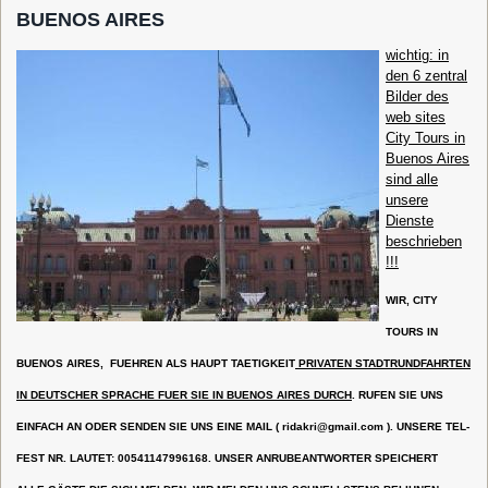
BUENOS AIRES
wichtig: in
den 6 zentral
Bilder des
web sites
City Tours in
Buenos Aires
sind alle
unsere
Dienste
beschrieben
!!!
WIR, CITY
TOURS IN
BUENOS AIRES, FUEHREN ALS HAUPT TAETIGKEIT
PRIVATEN STADTRUNDFAHRTEN
IN DEUTSCHER SPRACHE FUER SIE IN BUENOS AIRES DURCH
. RUFEN SIE UNS
EINFACH AN ODER SENDEN SIE UNS EINE MAIL (
ridakri@gmail.com
). UNSERE TEL-
FEST NR. LAUTET: 00541147996168. UNSER ANRUBEANTWORTER SPEICHERT