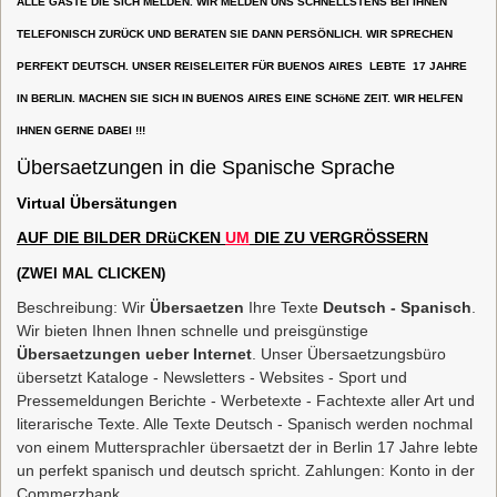
ALLE GÄSTE DIE SICH MELDEN. WIR MELDEN UNS SCHNELLSTENS BEI IHNEN
TELEFONISCH ZURÜCK UND BERATEN SIE DANN PERSÖNLICH. WIR SPRECHEN
PERFEKT DEUTSCH. UNSER REISELEITER FÜR BUENOS AIRES LEBTE 17 JAHRE
IN BERLIN. MACHEN SIE SICH IN BUENOS AIRES EINE SCHöNE ZEIT. WIR HELFEN
IHNEN GERNE DABEI !!!
Übersaetzungen in die Spanische Sprache
Virtual Übersätungen
AUF
DIE
B
ILDER
DRüCKEN
UM
DIE
ZU
VERGRÖSSERN
(ZWEI MAL CLICKEN)
Beschreibung: Wir
Übersaetzen
Ihre Texte
Deutsch - Spanisch
.
Wir bieten Ihnen Ihnen schnelle und preisgünstige
Übersaetzungen ueber Internet
. Unser Übersaetzungsbüro
übersetzt Kataloge - Newsletters - Websites - Sport und
Pressemeldungen Berichte - Werbetexte - Fachtexte aller Art und
literarische Texte. Alle Texte Deutsch - Spanisch werden nochmal
von einem Muttersprachler übersaetzt der in Berlin 17 Jahre lebte
un perfekt spanisch und deutsch spricht. Zahlungen: Konto in der
Commerzbank