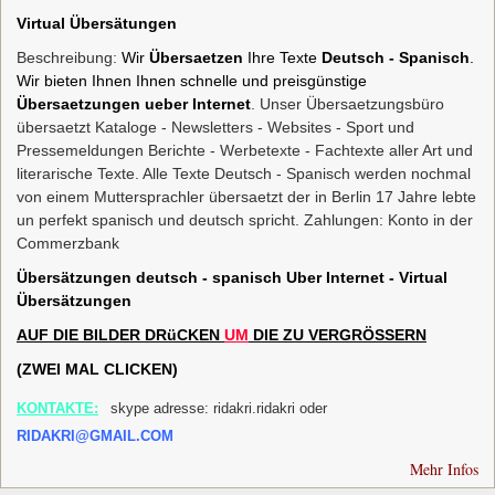
Virtual Übersätungen
Beschreibung:
Wir
Übersaetzen
Ihre Texte
Deutsch - Spanisch
.
Wir bieten Ihnen Ihnen schnelle und preisgünstige
Übersaetzungen ueber Internet
. Unser Übersaetzungsbüro
übersaetzt Kataloge - Newsletters - Websites - Sport und
Pressemeldungen Berichte - Werbetexte - Fachtexte aller Art und
literarische Texte. Alle Texte Deutsch - Spanisch werden nochmal
von einem Muttersprachler übersaetzt der in Berlin 17 Jahre lebte
un perfekt spanisch und deutsch spricht. Zahlungen: Konto in der
Commerzbank
Übersätzungen deutsch - spanisch Uber Internet - Virtual
Übersätzungen
AUF
DIE
B
ILDER
DRüCKEN
UM
DIE
ZU
VERGRÖSSERN
(ZWEI MAL CLICKEN)
KONTAKTE:
skype adresse: ridakri.ridakri oder
RIDAKRI@GMAIL.COM
Mehr Infos