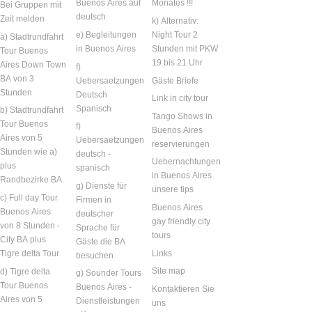
Buenos Aires auf
Monates !!!
Bei Gruppen mit
deutsch
Zeit melden
k) Alternativ:
e) Begleitungen
Night Tour 2
a) Stadtrundfahrt
in Buenos Aires
Stunden mit PKW
Tour Buenos
19 bis 21 Uhr
Aires Down Town
f)
BA von 3
Uebersaetzungen
Gäste Briefe
Stunden
Deutsch
Link in city tour
Spanisch
b) Stadtrundfahrt
Tango Shows in
Tour Buenos
f)
Buenos Aires
Aires von 5
Uebersaetzungen
reservierungen
Stunden wie a)
deutsch -
Uebernachtungen
plus
spanisch
in Buenos Aires
Randbezirke BA
g) Dienste für
unsere tips
c) Full day Tour
Firmen in
Buenos Aires
Buenos Aires
deutscher
gay friendly city
von 8 Stunden -
Sprache für
tours
City BA plus
Gäste die BA
Links
Tigre delta Tour
besuchen
Site map
d) Tigre delta
g) Sounder Tours
Tour Buenos
Buenos Aires -
Kontaktieren Sie
Aires von 5
Dienstleistungen
uns