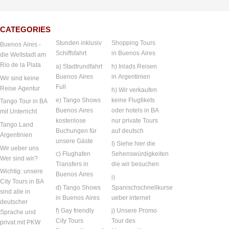
CATEGORIES
Stunden inklusiv
Shopping Tours
Buenos Aires -
Schiffsfahrt
in Buenos Aires
die Weltstadt am
Rio de la Plata
a) Stadtrundfahrt
h) Inlads Reisen
Buenos Aires
in Argentinien
Wir sind keine
Full
Reise Agentur
h) Wir verkaufen
e) Tango Shows
keine Flugtikets
Tango Tour in BA
Buenos Aires
oder hotels in BA
mit Unterricht
kostenlose
nur private Tours
Tango Land
Buchungen für
auf deutsch
Argentinien
unsere Gäste
I) Siehe hier die
Wir ueber uns
c) Flughafen
Sehenswürdigkeiten
Wer sind wir?
Transfers in
die wir besuchen
Wichtig: unsere
Buenos Aires
i)
City Tours in BA
d) Tango Shows
Spanischschnellkurse
sind alle in
in Buenos Aires
ueber internet
deutscher
f) Gay friendly
j) Unsere Promo
Sprache und
City Tours
Tour des
privat mit PKW