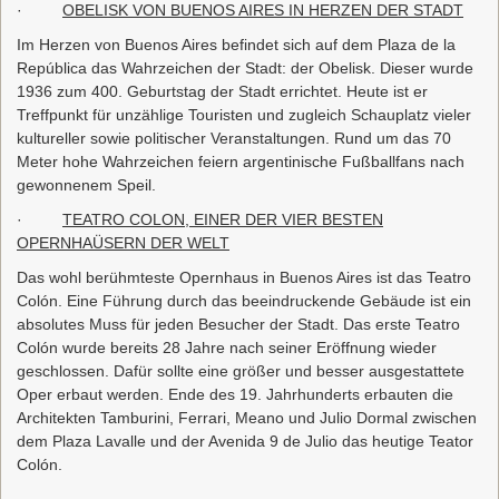
·
OBELISK VON BUENOS AIRES IN HERZEN DER STADT
Im Herzen von Buenos Aires befindet sich auf dem Plaza de la
República das Wahrzeichen der Stadt: der Obelisk. Dieser wurde
1936 zum 400. Geburtstag der Stadt errichtet. Heute ist er
Treffpunkt für unzählige Touristen und zugleich Schauplatz vieler
kultureller sowie politischer Veranstaltungen. Rund um das 70
Meter hohe Wahrzeichen feiern argentinische Fußballfans nach
gewonnenem Speil.
·
TEATRO COLON, EINER DER VIER BESTEN
OPERNHAÜSERN DER WELT
Das wohl berühmteste Opernhaus in Buenos Aires ist das Teatro
Colón. Eine Führung durch das beeindruckende Gebäude ist ein
absolutes Muss für jeden Besucher der Stadt. Das erste Teatro
Colón wurde bereits 28 Jahre nach seiner Eröffnung wieder
geschlossen. Dafür sollte eine größer und besser ausgestattete
Oper erbaut werden. Ende des 19. Jahrhunderts erbauten die
Architekten Tamburini, Ferrari, Meano und Julio Dormal zwischen
dem Plaza Lavalle und der Avenida 9 de Julio das heutige Teator
Colón.