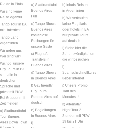
Rio de la Plata
a) Stadtrundfahrt
h) Inlads Reisen
Buenos Aires
in Argentinien
Wir sind keine
Full
Reise Agentur
h) Wir verkaufen
e) Tango Shows
keine Flugtikets
Tango Tour in BA
Buenos Aires
oder hotels in BA
mit Unterricht
kostenlose
nur private Tours
Tango Land
Buchungen für
auf deutsch
Argentinien
unsere Gäste
I) Siehe hier die
Wir ueber uns
c) Flughafen
Sehenswürdigkeiten
Wer sind wir?
Transfers in
die wir besuchen
Wichtig: unsere
Buenos Aires
i)
City Tours in BA
d) Tango Shows
Spanischschnellkurse
sind alle in
in Buenos Aires
ueber internet
deutscher
f) Gay friendly
j) Unsere Promo
Sprache und
City Tours
Tour des
privat mit PKW
Buenos Aires auf
Monates !!!
Bei Gruppen mit
deutsch
Zeit melden
k) Alternativ:
e) Begleitungen
Night Tour 2
a) Stadtrundfahrt
in Buenos Aires
Stunden mit PKW
Tour Buenos
19 bis 21 Uhr
Aires Down Town
f)
BA von 3