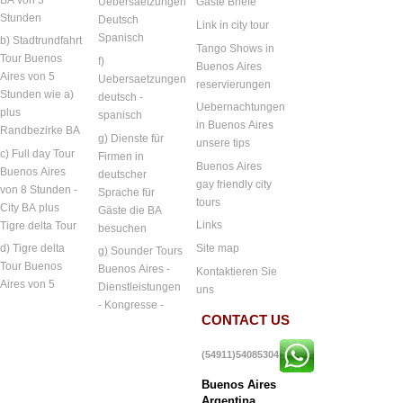
Uebersaetzungen
Gäste Briefe
Stunden
Deutsch
Link in city tour
Spanisch
b) Stadtrundfahrt
Tango Shows in
Tour Buenos
f)
Buenos Aires
Aires von 5
Uebersaetzungen
reservierungen
Stunden wie a)
deutsch -
Uebernachtungen
plus
spanisch
in Buenos Aires
Randbezirke BA
g) Dienste für
unsere tips
c) Full day Tour
Firmen in
Buenos Aires
Buenos Aires
deutscher
gay friendly city
von 8 Stunden -
Sprache für
tours
City BA plus
Gäste die BA
Links
Tigre delta Tour
besuchen
Site map
d) Tigre delta
g) Sounder Tours
Tour Buenos
Buenos Aires -
Kontaktieren Sie
Aires von 5
Dienstleistungen
uns
- Kongresse -
CONTACT US
(54911)54085304
Buenos Aires
Argentina