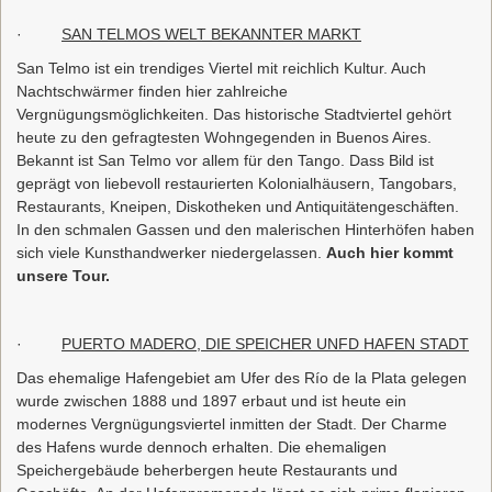
·
SAN TELMOS WELT BEKANNTER MARKT
San Telmo ist ein trendiges Viertel mit reichlich Kultur. Auch
Nachtschwärmer finden hier zahlreiche
Vergnügungsmöglichkeiten. Das historische Stadtviertel gehört
heute zu den gefragtesten Wohngegenden in Buenos Aires.
Bekannt ist San Telmo vor allem für den Tango. Dass Bild ist
geprägt von liebevoll restaurierten Kolonialhäusern, Tangobars,
Restaurants, Kneipen, Diskotheken und Antiquitätengeschäften.
In den schmalen Gassen und den malerischen Hinterhöfen haben
sich viele Kunsthandwerker niedergelassen.
Auch hier kommt
unsere Tour.
·
PUERTO MADERO, DIE SPEICHER UNFD HAFEN STADT
Das ehemalige Hafengebiet am Ufer des Río de la Plata gelegen
wurde zwischen 1888 und 1897 erbaut und ist heute ein
modernes Vergnügungsviertel inmitten der Stadt. Der Charme
des Hafens wurde dennoch erhalten. Die ehemaligen
Speichergebäude beherbergen heute Restaurants und