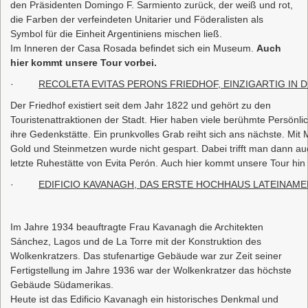
den Präsidenten Domingo F. Sarmiento zurück, der weiß und rot,
die Farben der verfeindeten Unitarier und Föderalisten als
Symbol für die Einheit Argentiniens mischen ließ.
Im Inneren der Casa Rosada befindet sich ein Museum.
Auch
hier kommt unsere Tour vorbei.
·
RECOLETA EVITAS PERONS FRIEDHOF, EINZIGARTIG IN 
Der Friedhof existiert seit dem Jahr 1822 und gehört zu den
Touristenattraktionen der Stadt. Hier haben viele berühmte Persönli
ihre Gedenkstätte. Ein prunkvolles Grab reiht sich ans nächste. Mit
Gold und Steinmetzen wurde nicht gespart. Dabei trifft man dann au
letzte Ruhestätte von Evita Perón. Auch hier kommt unsere Tour hin
·
EDIFICIO KAVANAGH, DAS ERSTE HOCHHAUS LATEINAME
Im Jahre 1934 beauftragte Frau Kavanagh die Architekten
Sánchez, Lagos und de La Torre mit der Konstruktion des
Wolkenkratzers. Das stufenartige Gebäude war zur Zeit seiner
Fertigstellung im Jahre 1936 war der Wolkenkratzer das höchste
Gebäude Südamerikas.
Heute ist das Edificio Kavanagh ein historisches Denkmal und