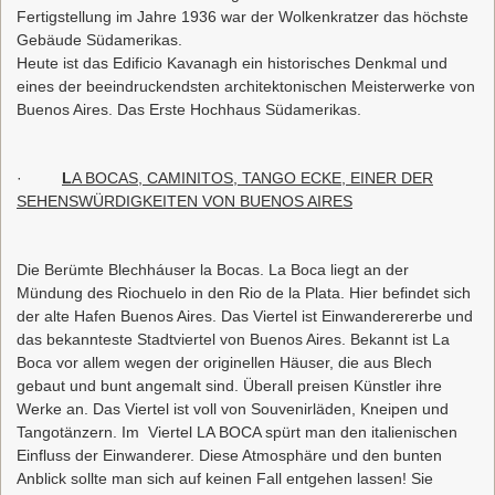
Fertigstellung im Jahre 1936 war der Wolkenkratzer das höchste
Gebäude Südamerikas.
Heute ist das Edificio Kavanagh ein historisches Denkmal und
eines der beeindruckendsten architektonischen Meisterwerke von
Buenos Aires. Das Erste Hochhaus Südamerikas.
·
L
A BOCAS, CAMINITOS, TANGO ECKE, EINER DER
SEHENSWÜRDIGKEITEN VON BUENOS AIRES
Die Berümte Blechháuser la Bocas. La Boca liegt an der
Mündung des Riochuelo in den Rio de la Plata. Hier befindet sich
der alte Hafen Buenos Aires. Das Viertel ist Einwanderererbe und
das bekannteste Stadtviertel von Buenos Aires. Bekannt ist La
Boca vor allem wegen der originellen Häuser, die aus Blech
gebaut und bunt angemalt sind. Überall preisen Künstler ihre
Werke an. Das Viertel ist voll von Souvenirläden, Kneipen und
Tangotänzern. Im Viertel LA BOCA spürt man den italienischen
Einfluss der Einwanderer. Diese Atmosphäre und den bunten
Anblick sollte man sich auf keinen Fall entgehen lassen! Sie