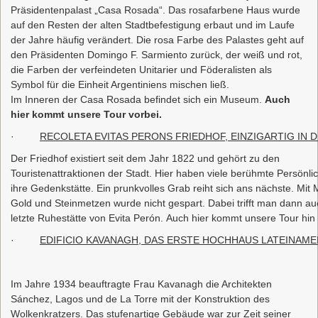
Präsidentenpalast „Casa Rosada“. Das rosafarbene Haus wurde
auf den Resten der alten Stadtbefestigung erbaut und im Laufe
der Jahre häufig verändert. Die rosa Farbe des Palastes geht auf
den Präsidenten Domingo F. Sarmiento zurück, der weiß und rot,
die Farben der verfeindeten Unitarier und Föderalisten als
Symbol für die Einheit Argentiniens mischen ließ.
Im Inneren der Casa Rosada befindet sich ein Museum.
Auch
hier kommt unsere Tour vorbei.
·
RECOLETA EVITAS PERONS FRIEDHOF, EINZIGARTIG IN 
Der Friedhof existiert seit dem Jahr 1822 und gehört zu den
Touristenattraktionen der Stadt. Hier haben viele berühmte Persönli
ihre Gedenkstätte. Ein prunkvolles Grab reiht sich ans nächste. Mit
Gold und Steinmetzen wurde nicht gespart. Dabei trifft man dann au
letzte Ruhestätte von Evita Perón. Auch hier kommt unsere Tour hin
·
EDIFICIO KAVANAGH, DAS ERSTE HOCHHAUS LATEINAME
Im Jahre 1934 beauftragte Frau Kavanagh die Architekten
Sánchez, Lagos und de La Torre mit der Konstruktion des
Wolkenkratzers. Das stufenartige Gebäude war zur Zeit seiner