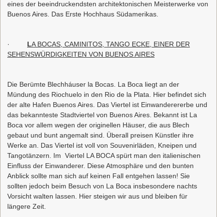
eines der beeindruckendsten architektonischen Meisterwerke von
Buenos Aires. Das Erste Hochhaus Südamerikas.
·
L
A BOCAS, CAMINITOS, TANGO ECKE, EINER DER
SEHENSWÜRDIGKEITEN VON BUENOS AIRES
Die Berümte Blechháuser la Bocas. La Boca liegt an der
Mündung des Riochuelo in den Rio de la Plata. Hier befindet sich
der alte Hafen Buenos Aires. Das Viertel ist Einwanderererbe und
das bekannteste Stadtviertel von Buenos Aires. Bekannt ist La
Boca vor allem wegen der originellen Häuser, die aus Blech
gebaut und bunt angemalt sind. Überall preisen Künstler ihre
Werke an. Das Viertel ist voll von Souvenirläden, Kneipen und
Tangotänzern. Im Viertel LA BOCA spürt man den italienischen
Einfluss der Einwanderer. Diese Atmosphäre und den bunten
Anblick sollte man sich auf keinen Fall entgehen lassen! Sie
sollten jedoch beim Besuch von La Boca insbesondere nachts
Vorsicht walten lassen. Hier steigen wir aus und bleiben für
längere Zeit.