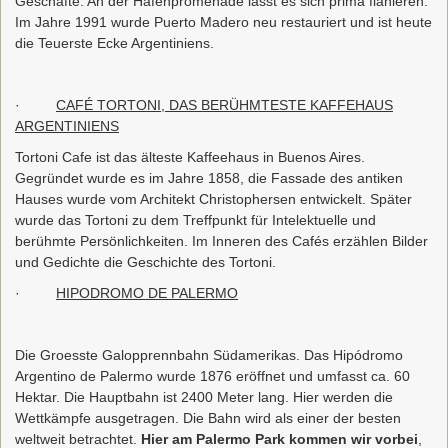
Geschäfte. An der Hafenpromenade lässt es sich prima flanieren.
Im Jahre 1991 wurde Puerto Madero neu restauriert und ist heute
die Teuerste Ecke Argentiniens.
·
CAFÉ TORTONI, DAS BERÜHMTESTE KAFFEHAUS
ARGENTINIENS
Tortoni Cafe ist das älteste Kaffeehaus in Buenos Aires.
Gegründet wurde es im Jahre 1858, die Fassade des antiken
Hauses wurde vom Architekt Christophersen entwickelt. Später
wurde das Tortoni zu dem Treffpunkt für Intelektuelle und
berühmte Persönlichkeiten. Im Inneren des Cafés erzählen Bilder
und Gedichte die Geschichte des Tortoni.
·
HIPODROMO DE PALERMO
Die Groesste Galopprennbahn Südamerikas. Das Hipódromo
Argentino de Palermo wurde 1876 eröffnet und umfasst ca. 60
Hektar. Die Hauptbahn ist 2400 Meter lang. Hier werden die
Wettkämpfe ausgetragen. Die Bahn wird als einer der besten
weltweit betrachtet.
Hier am Palermo Park kommen wir vorbei
,