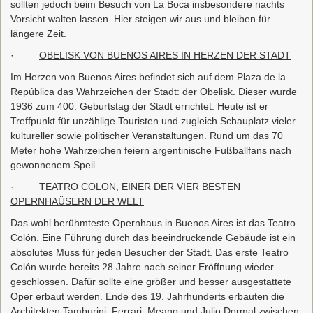
sollten jedoch beim Besuch von La Boca insbesondere nachts
Vorsicht walten lassen. Hier steigen wir aus und bleiben für
längere Zeit.
·
OBELISK VON BUENOS AIRES IN HERZEN DER STADT
Im Herzen von Buenos Aires befindet sich auf dem Plaza de la
República das Wahrzeichen der Stadt: der Obelisk. Dieser wurde
1936 zum 400. Geburtstag der Stadt errichtet. Heute ist er
Treffpunkt für unzählige Touristen und zugleich Schauplatz vieler
kultureller sowie politischer Veranstaltungen. Rund um das 70
Meter hohe Wahrzeichen feiern argentinische Fußballfans nach
gewonnenem Speil.
·
TEATRO COLON, EINER DER VIER BESTEN
OPERNHAÜSERN DER WELT
Das wohl berühmteste Opernhaus in Buenos Aires ist das Teatro
Colón. Eine Führung durch das beeindruckende Gebäude ist ein
absolutes Muss für jeden Besucher der Stadt. Das erste Teatro
Colón wurde bereits 28 Jahre nach seiner Eröffnung wieder
geschlossen. Dafür sollte eine größer und besser ausgestattete
Oper erbaut werden. Ende des 19. Jahrhunderts erbauten die
Architekten Tamburini, Ferrari, Meano und Julio Dormal zwischen