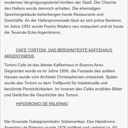
modernes Vergnügungsviertel inmitten der Stadt. Der Charme
des Hafens wurde dennoch erhalten. Die ehemaligen
Speichergebäude beherbergen heute Restaurants und
Geschäfte. An der Hafenpromenade lässt es sich prima flanieren.
Im Jahre 1991 wurde Puerto Madero neu restauriert und ist heute
die Teuerste Ecke Argentiniens.
·
CAFÉ TORTONI, DAS BERÜHMTESTE KAFFEHAUS
ARGENTINIENS
Tortoni Cafe ist das älteste Kaffeehaus in Buenos Aires.
Gegründet wurde es im Jahre 1858, die Fassade des antiken
Hauses wurde vom Architekt Christophersen entwickelt. Später
wurde das Tortoni zu dem Treffpunkt für Intelektuelle und
berühmte Persönlichkeiten. Im Inneren des Cafés erzählen Bilder
und Gedichte die Geschichte des Tortoni.
·
HIPODROMO DE PALERMO
Die Groesste Galopprennbahn Südamerikas. Das Hipódromo
Argentino de Palermo wurde 1876 eröffnet und umfasst ca. 60