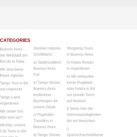
CATEGORIES
Stunden inklusiv
Shopping Tours
Buenos Aires -
Schiffsfahrt
in Buenos Aires
die Weltstadt am
Rio de la Plata
a) Stadtrundfahrt
h) Inlads Reisen
Buenos Aires
in Argentinien
Wir sind keine
Full
Reise Agentur
h) Wir verkaufen
e) Tango Shows
keine Flugtikets
Tango Tour in BA
Buenos Aires
oder hotels in BA
mit Unterricht
kostenlose
nur private Tours
Tango Land
Buchungen für
auf deutsch
Argentinien
unsere Gäste
I) Siehe hier die
Wir ueber uns
c) Flughafen
Sehenswürdigkeiten
Wer sind wir?
Transfers in
die wir besuchen
Wichtig: unsere
Buenos Aires
i)
City Tours in BA
d) Tango Shows
Spanischschnellkurse