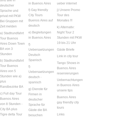
sind alle in
in Buenos Aires
ueber internet
deutscher
f) Gay friendly
j) Unsere Promo
Sprache und
City Tours
Tour des
privat mit PKW
Buenos Aires auf
Monates !!!
Bei Gruppen mit
deutsch
Zeit melden
k) Alternativ:
e) Begleitungen
Night Tour 2
a) Stadtrundfahrt
in Buenos Aires
Stunden mit PKW
Tour Buenos
19 bis 21 Uhr
Aires Down Town
f)
BA von 3
Uebersaetzungen
Gäste Briefe
Stunden
Deutsch
Link in city tour
Spanisch
b) Stadtrundfahrt
Tango Shows in
Tour Buenos
f)
Buenos Aires
Aires von 5
Uebersaetzungen
reservierungen
Stunden wie a)
deutsch -
Uebernachtungen
plus
spanisch
in Buenos Aires
Randbezirke BA
g) Dienste für
unsere tips
c) Full day Tour
Firmen in
Buenos Aires
Buenos Aires
deutscher
gay friendly city
von 8 Stunden -
Sprache für
tours
City BA plus
Gäste die BA
Links
Tigre delta Tour
besuchen