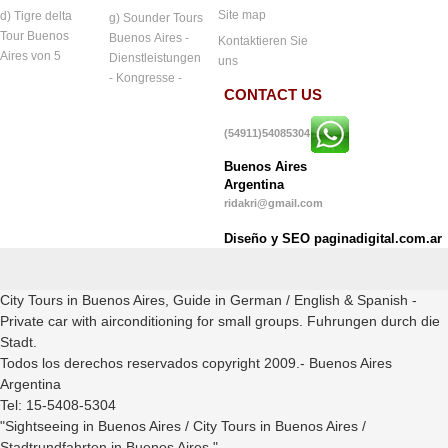
Site map
d) Tigre delta
g) Sounder Tours
Tour Buenos
Buenos Aires -
Kontaktieren Sie
Aires von 5
Dienstleistungen
uns
- Kongresse -
CONTACT US
(54911)54085304
Buenos Aires
Argentina
ridakri@gmail.com
Diseño y SEO paginadigital.com.ar
City Tours in Buenos Aires, Guide in German / English & Spanish -
Private car with airconditioning for small groups. Fuhrungen durch die
Stadt.
Todos los derechos reservados copyright 2009.- Buenos Aires
Argentina
Tel: 15-5408-5304
"Sightseeing in Buenos Aires / City Tours in Buenos Aires /
Stadtrundfahrten in Buenos Aires ".