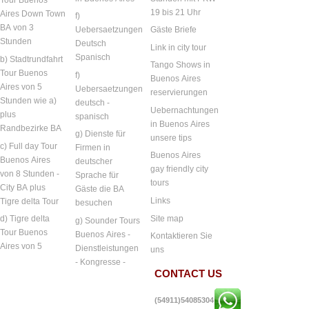
Tour Buenos
19 bis 21 Uhr
Aires Down Town
f)
BA von 3
Uebersaetzungen
Gäste Briefe
Stunden
Deutsch
Link in city tour
Spanisch
b) Stadtrundfahrt
Tango Shows in
Tour Buenos
f)
Buenos Aires
Aires von 5
Uebersaetzungen
reservierungen
Stunden wie a)
deutsch -
Uebernachtungen
plus
spanisch
in Buenos Aires
Randbezirke BA
g) Dienste für
unsere tips
c) Full day Tour
Firmen in
Buenos Aires
Buenos Aires
deutscher
gay friendly city
von 8 Stunden -
Sprache für
tours
City BA plus
Gäste die BA
Links
Tigre delta Tour
besuchen
Site map
d) Tigre delta
g) Sounder Tours
Tour Buenos
Buenos Aires -
Kontaktieren Sie
Aires von 5
Dienstleistungen
uns
- Kongresse -
CONTACT US
(54911)54085304