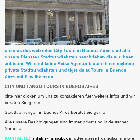
unseres des web sites City Tours in Buenos Aires sind alle
unsere Dienste / Stadtrundfahrten beschrieben die wir Ihnen
anbieten. Wir sind keine Reise Agentur bieten Ihnen mehrere
private Stadtrundfahrten und tigre delta Tours in Buenos
Aires mit Pkw Ihnen an.
CITY UND TANGO TOURS IN BUENOS AIRES
bitte hier clicken um uns zu kontaktieren fuer weitere infos und wir
beraten Sie gerne:
Stadtfuehrungen in Buenos Aires beratet Sie gerne.
Alle unsere Besichtigungen sind immer privat und in deutscher
Sprache
KONTAKTE:
ridakri@gmail.com
oder übers Formular in more