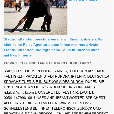
Stadtrundfahrten beschrieben die wir Ihnen anbieten. Wir
sind keine Reise Agentur bieten Ihnen mehrere private
Stadtrundfahrten und tigre delta Tours in Buenos Aires
mit Pkw Ihnen an.
PRIVATE CITY UND TANGOTOUR IN BUENOS AIRES
WIR, CITY TOURS IN BUENOS AIRES, FUEHREN ALS HAUPT
TAETIGKEIT
PRIVATEN STADTRUNDFAHRTEN IN DEUTSCHER
SPRACHE FUER SIE IN BUENOS AIRES DURCH.
RUFEN SIE
UNS EINFACH AN ODER SENDEN SIE UNS EINE MAIL (
ridakri@gmail.com
). UNSERE TEL- FEST NR. LAUTET:
00541147996168. UNSER ANRUBEANTWORTER SPEICHERT
ALLE GÄSTE DIE SICH MELDEN. WIR MELDEN UNS
SCHNELLSTENS BEI IHNEN TELEFONISCH ZURÜCK UND
BERATEN SIE DANN PERSÖNLICH. WIR SPRECHEN PERFEKT