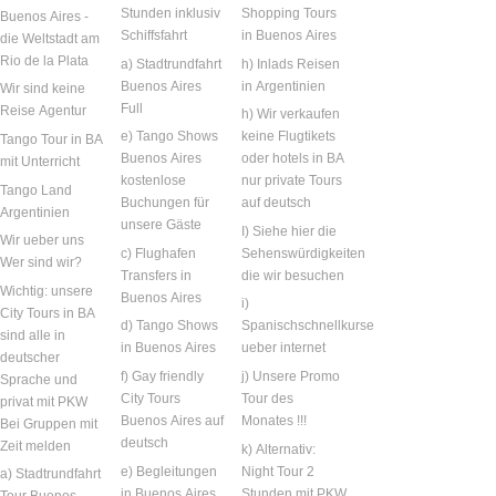
Stunden inklusiv
Shopping Tours
Buenos Aires -
Schiffsfahrt
in Buenos Aires
die Weltstadt am
Rio de la Plata
a) Stadtrundfahrt
h) Inlads Reisen
Buenos Aires
in Argentinien
Wir sind keine
Full
Reise Agentur
h) Wir verkaufen
e) Tango Shows
keine Flugtikets
Tango Tour in BA
Buenos Aires
oder hotels in BA
mit Unterricht
kostenlose
nur private Tours
Tango Land
Buchungen für
auf deutsch
Argentinien
unsere Gäste
I) Siehe hier die
Wir ueber uns
c) Flughafen
Sehenswürdigkeiten
Wer sind wir?
Transfers in
die wir besuchen
Wichtig: unsere
Buenos Aires
i)
City Tours in BA
d) Tango Shows
Spanischschnellkurse
sind alle in
in Buenos Aires
ueber internet
deutscher
f) Gay friendly
j) Unsere Promo
Sprache und
City Tours
Tour des
privat mit PKW
Buenos Aires auf
Monates !!!
Bei Gruppen mit
deutsch
Zeit melden
k) Alternativ:
e) Begleitungen
Night Tour 2
a) Stadtrundfahrt
in Buenos Aires
Stunden mit PKW