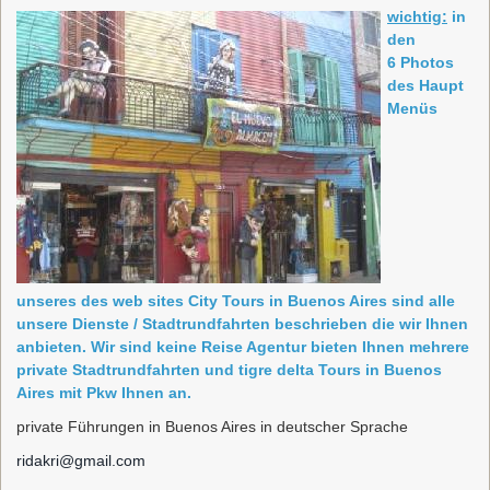
wichtig:
in
den
6 Photos
des Haupt
Menüs
unseres des web sites City Tours in Buenos Aires sind alle
unsere Dienste / Stadtrundfahrten beschrieben die wir Ihnen
anbieten. Wir sind keine Reise Agentur bieten Ihnen mehrere
private Stadtrundfahrten und tigre delta Tours in Buenos
Aires mit Pkw Ihnen an.
private Führungen in Buenos Aires in deutscher Sprache
ridakri@gmail.com