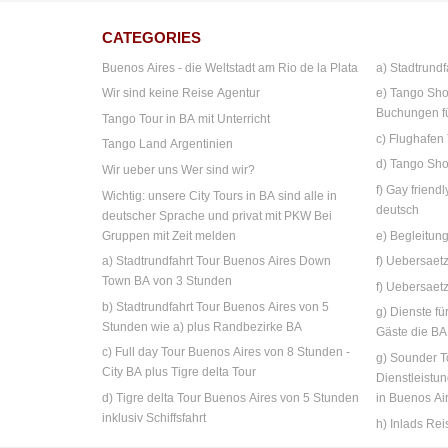
CATEGORIES
Buenos Aires - die Weltstadt am Rio de la Plata
a) Stadtrundf
Wir sind keine Reise Agentur
e) Tango Sho
Buchungen f
Tango Tour in BA mit Unterricht
c) Flughafen
Tango Land Argentinien
d) Tango Sho
Wir ueber uns Wer sind wir?
f) Gay friend
Wichtig: unsere City Tours in BA sind alle in
deutsch
deutscher Sprache und privat mit PKW Bei
Gruppen mit Zeit melden
e) Begleitun
a) Stadtrundfahrt Tour Buenos Aires Down
f) Uebersae
Town BA von 3 Stunden
f) Uebersaet
b) Stadtrundfahrt Tour Buenos Aires von 5
g) Dienste fü
Stunden wie a) plus Randbezirke BA
Gäste die B
c) Full day Tour Buenos Aires von 8 Stunden -
g) Sounder T
City BA plus Tigre delta Tour
Dienstleistu
d) Tigre delta Tour Buenos Aires von 5 Stunden
in Buenos Ai
inklusiv Schiffsfahrt
h) Inlads Rei