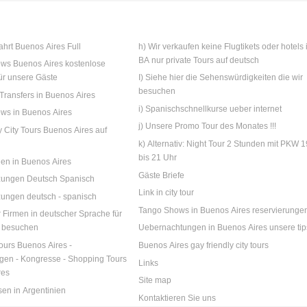
ahrt Buenos Aires Full
h) Wir verkaufen keine Flugtikets oder hotels 
BA nur private Tours auf deutsch
ws Buenos Aires kostenlose
ür unsere Gäste
I) Siehe hier die Sehenswürdigkeiten die wir
besuchen
 Transfers in Buenos Aires
i) Spanischschnellkurse ueber internet
ws in Buenos Aires
j) Unsere Promo Tour des Monates !!!
ly City Tours Buenos Aires auf
k) Alternativ: Night Tour 2 Stunden mit PKW 1
bis 21 Uhr
gen in Buenos Aires
Gäste Briefe
tzungen Deutsch Spanisch
Link in city tour
zungen deutsch - spanisch
Tango Shows in Buenos Aires reservierunge
r Firmen in deutscher Sprache für
A besuchen
Uebernachtungen in Buenos Aires unsere tip
ours Buenos Aires -
Buenos Aires gay friendly city tours
ngen - Kongresse - Shopping Tours
Links
res
Site map
sen in Argentinien
Kontaktieren Sie uns