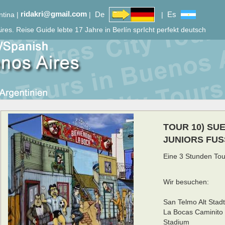
ridakri@gmail.com
De
Es
ntina |
|
|
ires.
Reise Guide lebte 17 Jahre in Berlín sprIcht perfekt deutsch
TOUR 10) SU
JUNIORS FUS
Eine 3 Stunden Tou
Wir besuchen:
San Telmo Alt Stad
La Bocas Caminito 
Stadium