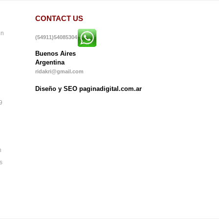
CONTACT US
in
(54911)54085304
Buenos Aires
Argentina
ridakri@gmail.com
Diseño y SEO paginadigital.com.ar
9
n
s